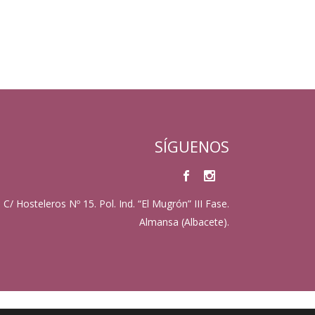
SÍGUENOS
C/ Hosteleros Nº 15. Pol. Ind. “El Mugrón” III Fase.
Almansa (Albacete).
. Todos los derechos reservados. Diseño web
ViveAlmansa