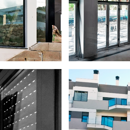
ÁVEA
FC
B