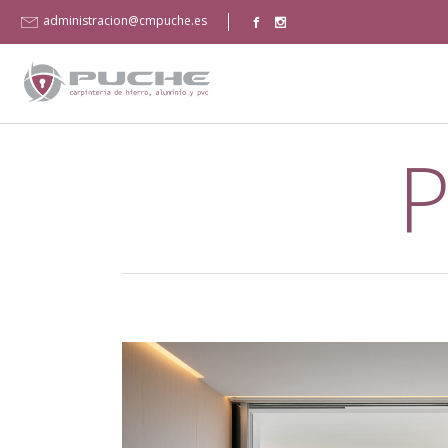
administracion@cmpuche.es