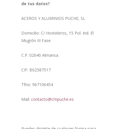
de tus datos?
ACEROS Y ALUMINIOS PUCHE, SL
Domicilio: C/ Hosteleros, 15 Pol. Ind. El
Mugrón III Fase
C.P. 02640 Almansa.
CIF: B02587517
Tfno: 967106454
Mail:
contacto@cmpuche.es
Puedes dirigirte de cualquier forma para