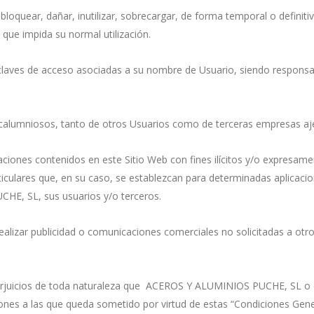
 bloquear, dañar, inutilizar, sobrecargar, de forma temporal o definiti
 que impida su normal utilización.
 claves de acceso asociadas a su nombre de Usuario, siendo responsab
os o calumniosos, tanto de otros Usuarios como de terceras empresa
maciones contenidos en este Sitio Web con fines ilícitos y/o expresam
culares que, en su caso, se establezcan para determinadas aplicacione
HE, SL, sus usuarios y/o terceros.
ni realizar publicidad o comunicaciones comerciales no solicitadas a
perjuicios de toda naturaleza que ACEROS Y ALUMINIOS PUCHE, SL o 
iones a las que queda sometido por virtud de estas “Condiciones Gener