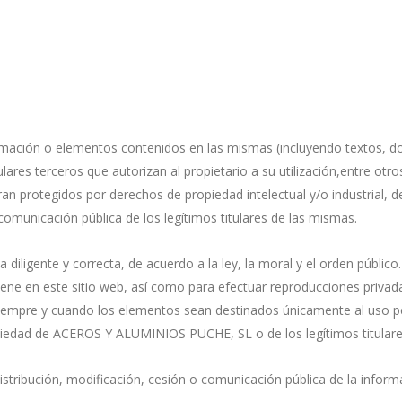
ormación o elementos contenidos en las mismas (incluyendo textos, d
itulares terceros que autorizan al propietario a su utilización,entre o
ntran protegidos por derechos de propiedad intelectual y/o industria
y comunicación pública de los legítimos titulares de las mismas.
ma diligente y correcta, de acuerdo a la ley, la moral y el orden púb
iene en este sitio web, así como para efectuar reproducciones privad
empre y cuando los elementos sean destinados únicamente al uso pers
opiedad de ACEROS Y ALUMINIOS PUCHE, SL o de los legítimos titular
distribución, modificación, cesión o comunicación pública de la info