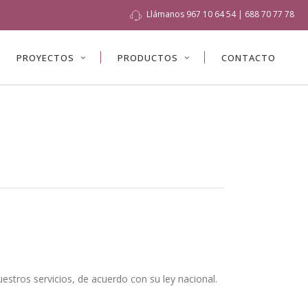
Llámanos
967 10 64 54
|
688 70 77 78
PROYECTOS
PRODUCTOS
CONTACTO
uestros servicios, de acuerdo con su ley nacional.