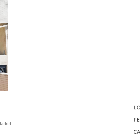
L
F
adrid.
C