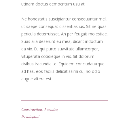
utinam doctus democritum usu at.
Ne honestatis suscipiantur consequuntur mel,
ut saepe consequat dissentias ius. Sit ne quas
pericula deterruisset. An per feugait molestiae.
Suas alia deserunt eu mea, dicant indoctum
ea vix. Eu qui purto suavitate ullamcorper,
vituperata cotidieque in vix. Sit dolorum
civibus iracundia te. Equidem concludaturque
ad has, eos facilis delicatissimi cu, no odio
augue altera est.
Construction
,
Facades
,
Residential