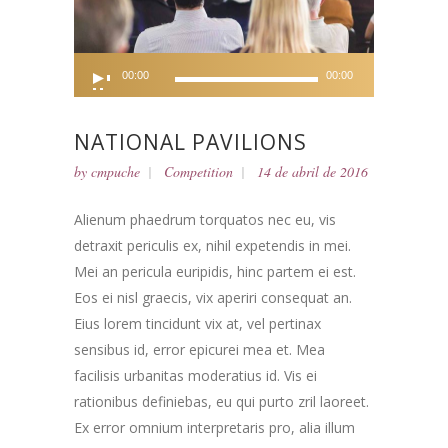
Reproductor
00:00
00:00
de
audio
NATIONAL PAVILIONS
by
cmpuche
Competition
14 de abril de 2016
Alienum phaedrum torquatos nec eu, vis
detraxit periculis ex, nihil expetendis in mei.
Mei an pericula euripidis, hinc partem ei est.
Eos ei nisl graecis, vix aperiri consequat an.
Eius lorem tincidunt vix at, vel pertinax
sensibus id, error epicurei mea et. Mea
facilisis urbanitas moderatius id. Vis ei
rationibus definiebas, eu qui purto zril laoreet.
Ex error omnium interpretaris pro, alia illum