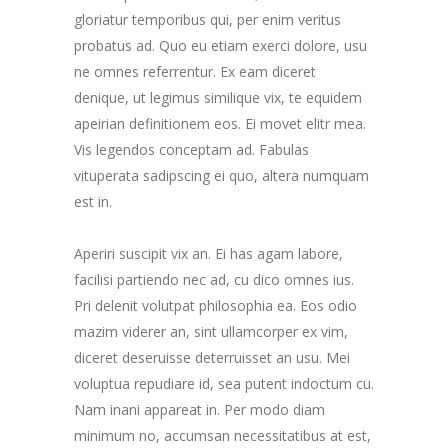
gloriatur temporibus qui, per enim veritus
probatus ad. Quo eu etiam exerci dolore, usu
ne omnes referrentur. Ex eam diceret
denique, ut legimus similique vix, te equidem
apeirian definitionem eos. Ei movet elitr mea.
Vis legendos conceptam ad. Fabulas
vituperata sadipscing ei quo, altera numquam
est in.
Aperiri suscipit vix an. Ei has agam labore,
facilisi partiendo nec ad, cu dico omnes ius.
Pri delenit volutpat philosophia ea. Eos odio
mazim viderer an, sint ullamcorper ex vim,
diceret deseruisse deterruisset an usu. Mei
voluptua repudiare id, sea putent indoctum cu.
Nam inani appareat in. Per modo diam
minimum no, accumsan necessitatibus at est,