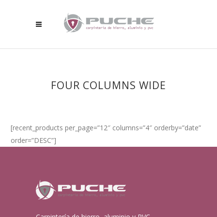
FOUR COLUMNS WIDE
[recent_products per_page=”12″ columns=”4″ orderby=”date”
order=”DESC”]
Carpintería de hierro, aluminio y PVC.