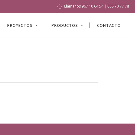
Llámanos
967 10 64 54
|
688 70 77 78
PROYECTOS
PRODUCTOS
CONTACTO