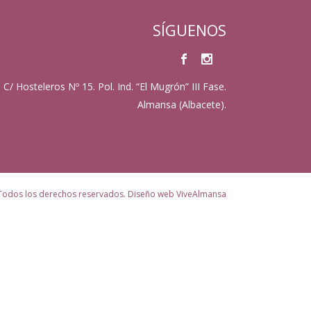
SÍGUENOS
C/ Hosteleros Nº 15. Pol. Ind. “El Mugrón” III Fase.
Almansa (Albacete).
. Todos los derechos reservados. Diseño web
ViveAlmansa