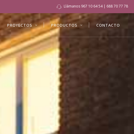
Llámanos
967 10 64 54
|
688 70 77 78
PROYECTOS
PRODUCTOS
CONTACTO